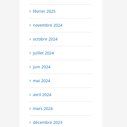
Un DPE à Cognac ou un DPE à
On veille sur les diagno
février 2025
septembre 16th, 2014
|
0 c
Confolens ?
septembre 16th, 2014
|
0 commentaire
novembre 2024
octobre 2024
juillet 2024
juin 2024
mai 2024
avril 2024
mars 2024
décembre 2023