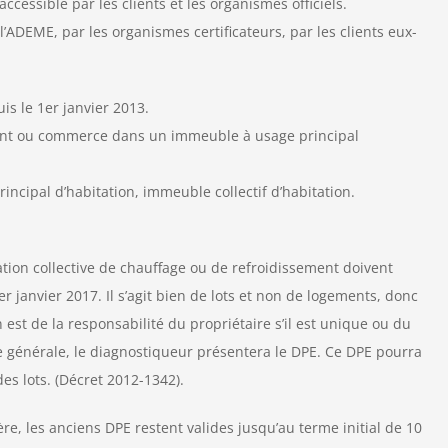
essible par les clients et les organismes officiels.
 l’ADEME, par les organismes certificateurs, par les clients eux-
uis le 1er janvier 2013.
ent ou commerce dans un immeuble à usage principal
incipal d’habitation, immeuble collectif d’habitation.
ation collective de chauffage ou de refroidissement doivent
r janvier 2017. Il s’agit bien de lots et non de logements, donc
 est de la responsabilité du propriétaire s’il est unique ou du
lée générale, le diagnostiqueur présentera le DPE. Ce DPE pourra
es lots. (Décret 2012-1342).
re, les anciens DPE restent valides jusqu’au terme initial de 10