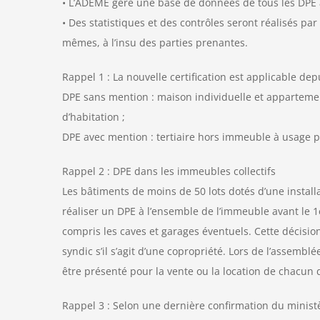
• L’ADEME gère une base de données de tous les DPE acc
• Des statistiques et des contrôles seront réalisés par
mêmes, à l’insu des parties prenantes.
Rappel 1 : La nouvelle certification est applicable dep
DPE sans mention : maison individuelle et appartem
d’habitation ;
DPE avec mention : tertiaire hors immeuble à usage pr
Rappel 2 : DPE dans les immeubles collectifs
Les bâtiments de moins de 50 lots dotés d’une install
réaliser un DPE à l’ensemble de l’immeuble avant le 1e
compris les caves et garages éventuels. Cette décision
syndic s’il s’agit d’une copropriété. Lors de l’assemb
être présenté pour la vente ou la location de chacun d
Rappel 3 : Selon une dernière confirmation du ministè