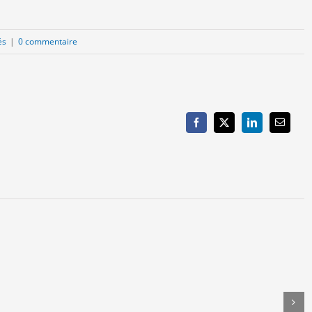
és
|
0 commentaire
Facebook
X
LinkedIn
Email