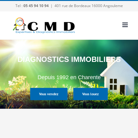
Passer
Tel :
05 45 94 10 94
|
401 rue de Bordeaux 16000 Angouleme
au
contenu
DIAGNOSTICS IMMOBILIERS
Depuis 1992 en Charente
Vous vendez
Vous louez