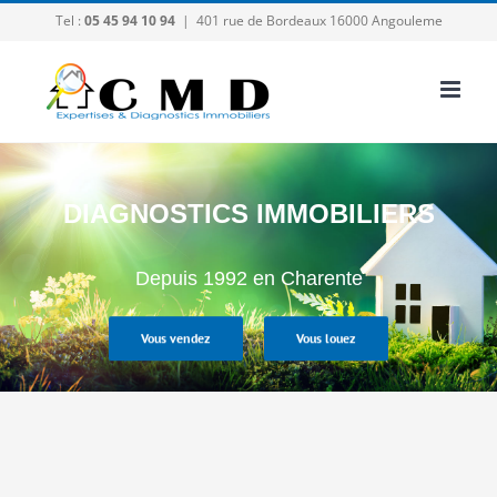
Passer
Tel :
05 45 94 10 94
|
401 rue de Bordeaux 16000 Angouleme
au
contenu
DIAGNOSTICS IMMOBILIERS
Depuis 1992 en Charente
Vous vendez
Vous louez