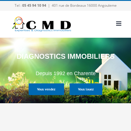
Passer
Tel :
05 45 94 10 94
|
401 rue de Bordeaux 16000 Angouleme
au
contenu
DIAGNOSTICS IMMOBILIERS
Depuis 1992 en Charente
Vous vendez
Vous louez