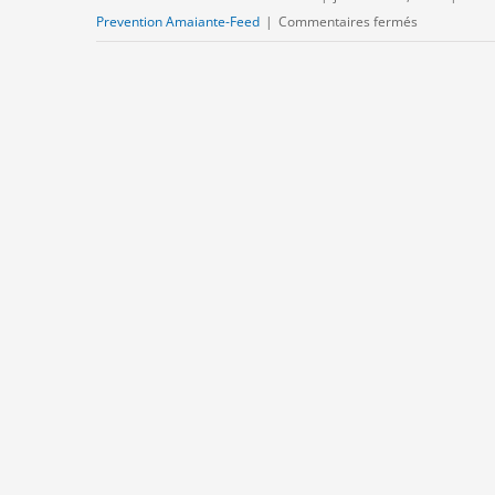
sur
Prevention Amaiante-Feed
|
Commentaires fermés
Quels
sont
les
immeubles
bâtis
concernés
par
le
RAAT
?