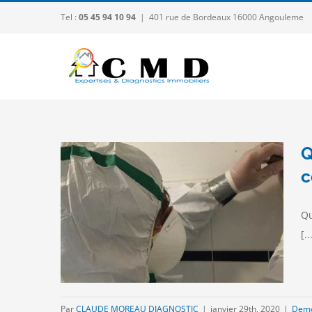
Passer
Tel :
05 45 94 10 94
|
401 rue de Bordeaux 16000 Angouleme
au
contenu
Q
c
bâtis
Qu
 ?
[..
 Amiante-
eed
Par
CLAUDE MOREAU DIAGNOSTIC
|
janvier 29th, 2020
|
Demo