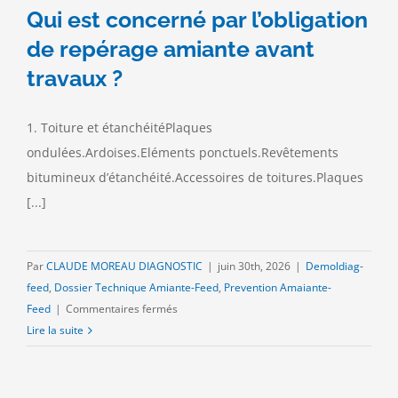
Qui est concerné par l’obligation
de repérage amiante avant
travaux ?
1. Toiture et étanchéitéPlaques
ondulées.Ardoises.Eléments ponctuels.Revêtements
bitumineux d’étanchéité.Accessoires de toitures.Plaques
[...]
Par
CLAUDE MOREAU DIAGNOSTIC
|
juin 30th, 2026
|
Demoldiag-
feed
,
Dossier Technique Amiante-Feed
,
Prevention Amaiante-
sur
Feed
|
Commentaires fermés
Qui
Lire la suite
est
concerné
par