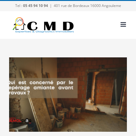
Passer
Tel :
05 45 94 10 94
|
401 rue de Bordeaux 16000 Angouleme
au
contenu