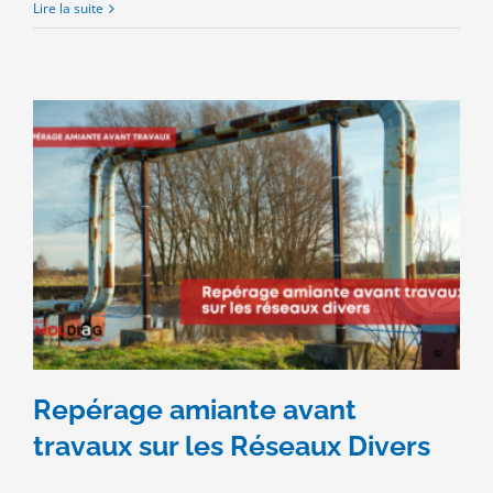
Repérage
Lire la suite
amiante
voirie
–
NF
X46-
102
–
Infrastructure
de
transport
Repérage amiante avant
travaux sur les Réseaux Divers