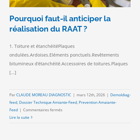
Pourquoi faut-il anticiper la
réalisation du RAAT ?
1. Toiture et étanchéitéPlaques
ondulées.Ardoises.Eléments ponctuels.Revêtements
bitumineux d’étanchéité.Accessoires de toitures.Plaques
[...]
Par
CLAUDE MOREAU DIAGNOSTIC
|
mars 12th, 2026
|
Demoldiag-
feed
,
Dossier Technique Amiante-Feed
,
Prevention Amaiante-
sur
Feed
|
Commentaires fermés
Pourquoi
Lire la suite
faut-
il
anticiper