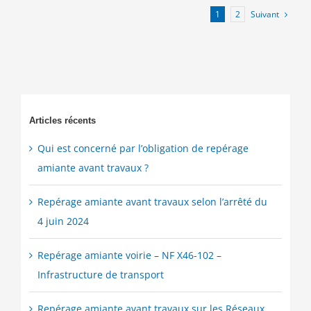
mission
Suivant
1
2
clé
au
service
des
Maîtres
d’ouvrage
Articles récents
Qui est concerné par l’obligation de repérage
amiante avant travaux ?
Repérage amiante avant travaux selon l’arrêté du
4 juin 2024
Repérage amiante voirie – NF X46-102 –
Infrastructure de transport
Repérage amiante avant travaux sur les Réseaux