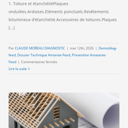
1. Toiture et étanchéitéPlaques
ondulées.Ardoises.Eléments ponctuels.Revêtements
bitumineux d’étanchéité.Accessoires de toitures.Plaques
[...]
Par
CLAUDE MOREAU DIAGNOSTIC
|
mai 12th, 2026
|
Demoldiag-
feed
,
Dossier Technique Amiante-Feed
,
Prevention Amaiante-
sur
Feed
|
Commentaires fermés
Repérage
Lire la suite
amiante
avant
travaux
sur
les
Réseaux
Divers