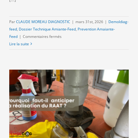
Par
CLAUDE MOREAU DIAGNOSTIC
|
mars 31st, 2026
|
Demoldiag-
feed
,
Dossier Technique Amiante-Feed
,
Prevention Amaiante-
sur
Feed
|
Commentaires fermés
Pourquoi
Lire la suite
le
programme
de
travaux
est
indispensable
pour
réaliser
un
RAAT
?