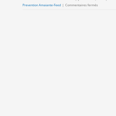
sur
Prevention Amaiante-Feed
|
Commentaires fermés
Épisode
#1
–
Les
pièges
à
éviter
–
Amiante
&
verrière
de
toit