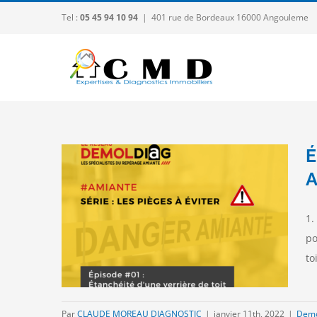
Passer
Tel :
05 45 94 10 94
|
401 rue de Bordeaux 16000 Angouleme
au
contenu
É
A
viter –
1.
oit
po
 Amiante-
to
eed
Par
CLAUDE MOREAU DIAGNOSTIC
|
janvier 11th, 2022
|
Demo