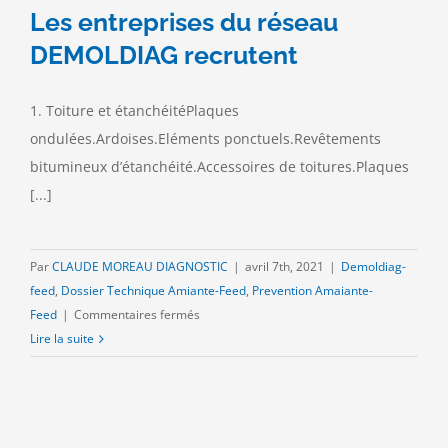
Les entreprises du réseau
DEMOLDIAG recrutent
1. Toiture et étanchéitéPlaques
ondulées.Ardoises.Eléments ponctuels.Revêtements
bitumineux d’étanchéité.Accessoires de toitures.Plaques
[...]
Par
CLAUDE MOREAU DIAGNOSTIC
|
avril 7th, 2021
|
Demoldiag-
feed
,
Dossier Technique Amiante-Feed
,
Prevention Amaiante-
sur
Feed
|
Commentaires fermés
Les
Lire la suite
entreprises
du
réseau
DEMOLDIAG