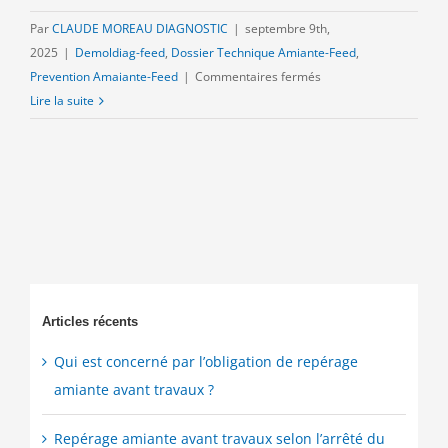
Par
CLAUDE MOREAU DIAGNOSTIC
|
septembre 9th,
2025
|
Demoldiag-feed
,
Dossier Technique Amiante-Feed
,
sur
Prevention Amaiante-Feed
|
Commentaires fermés
Une
Lire la suite
terminologie
amiante
variable
selon
le
domaine
d’application
Articles récents
Qui est concerné par l’obligation de repérage
amiante avant travaux ?
Repérage amiante avant travaux selon l’arrêté du