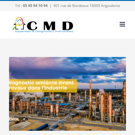
Passer
Tel :
05 45 94 10 94
|
401 rue de Bordeaux 16000 Angouleme
au
contenu