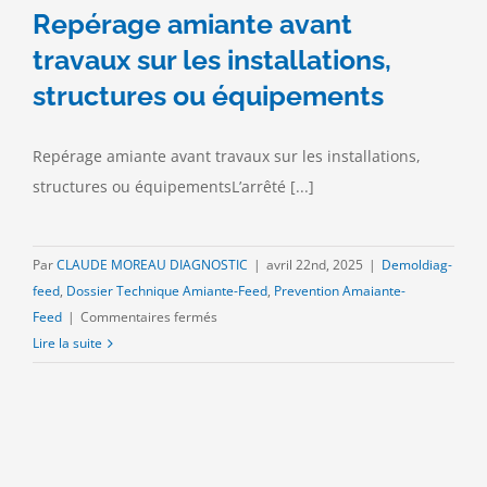
Repérage amiante avant
travaux sur les installations,
structures ou équipements
Repérage amiante avant travaux sur les installations,
structures ou équipementsL’arrêté [...]
Par
CLAUDE MOREAU DIAGNOSTIC
|
avril 22nd, 2025
|
Demoldiag-
feed
,
Dossier Technique Amiante-Feed
,
Prevention Amaiante-
sur
Feed
|
Commentaires fermés
Repérage
Lire la suite
amiante
avant
travaux
sur
les