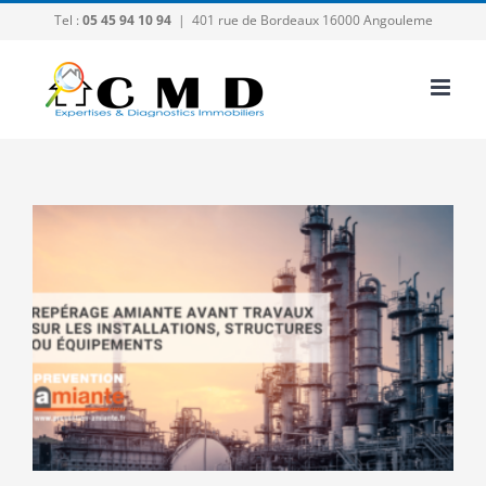
Passer
Tel :
05 45 94 10 94
|
401 rue de Bordeaux 16000 Angouleme
au
contenu