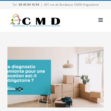
Passer
Tel :
05 45 94 10 94
|
401 rue de Bordeaux 16000 Angouleme
au
contenu