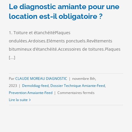
Le diagnostic amiante pour une
location est-il obligatoire ?
1. Toiture et étanchéitéPlaques
ondulées.Ardoises.Eléments ponctuels.Revêtements
bitumineux d’étanchéité.Accessoires de toitures.Plaques
[...]
Par
CLAUDE MOREAU DIAGNOSTIC
|
novembre 8th,
2023
|
Demoldiag-feed
,
Dossier Technique Amiante-Feed
,
sur
Prevention Amaiante-Feed
|
Commentaires fermés
Le
Lire la suite
diagnostic
amiante
pour
une