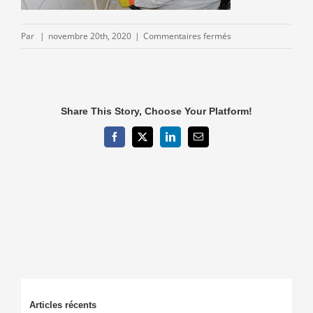
sur
Par
|
novembre 20th, 2020
|
Commentaires fermés
operateur-
reperage-
raat.png
Share This Story, Choose Your Platform!
Facebook
X
LinkedIn
Email
Articles récents