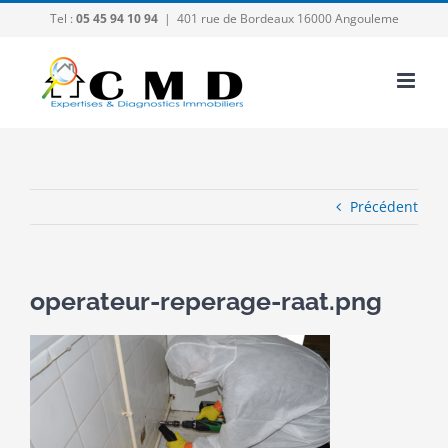
Passer
Tel :
05 45 94 10 94
|
401 rue de Bordeaux 16000 Angouleme
au
contenu
Précédent
operateur-reperage-raat.png