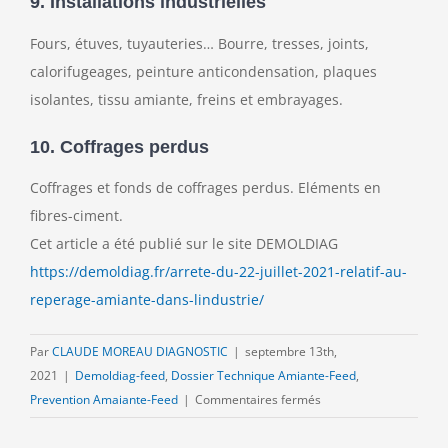
9. Installations industrielles
Fours, étuves, tuyauteries… Bourre, tresses, joints,
calorifugeages, peinture anticondensation, plaques
isolantes, tissu amiante, freins et embrayages.
10. Coffrages perdus
Coffrages et fonds de coffrages perdus. Eléments en
fibres-ciment.
Cet article a été publié sur le site DEMOLDIAG
https://demoldiag.fr/arrete-du-22-juillet-2021-relatif-au-
reperage-amiante-dans-lindustrie/
Par
CLAUDE MOREAU DIAGNOSTIC
|
septembre 13th,
2021
|
Demoldiag-feed
,
Dossier Technique Amiante-Feed
,
sur
Prevention Amaiante-Feed
|
Commentaires fermés
Arrêté
du