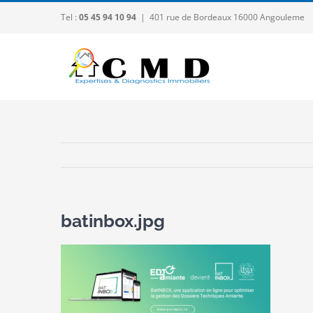
Passer
Tel :
05 45 94 10 94
|
401 rue de Bordeaux 16000 Angouleme
au
contenu
batinbox.jpg