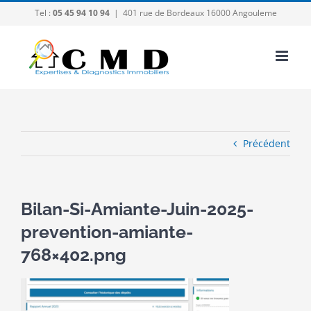
Passer
Tel :
05 45 94 10 94
|
401 rue de Bordeaux 16000 Angouleme
au
contenu
Précédent
Bilan-Si-Amiante-Juin-2025-
prevention-amiante-
768×402.png