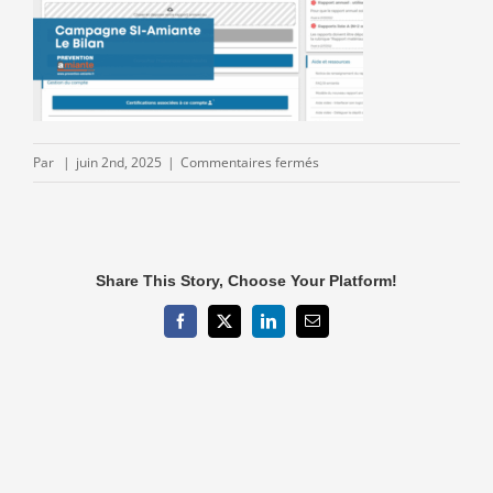
sur
Par
|
juin 2nd, 2025
|
Commentaires fermés
Bilan-
Si-
Amiante-
Juin-
Share This Story, Choose Your Platform!
2025-
prevention-
Facebook
X
LinkedIn
Email
amiante-
768×402.png