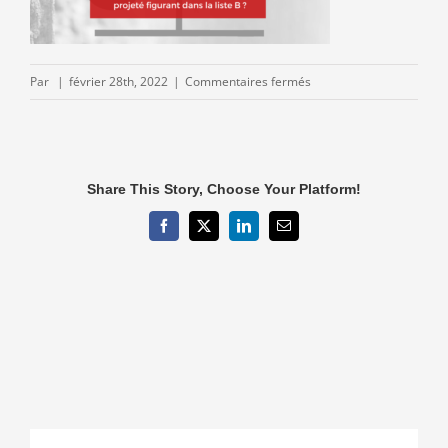
sur
Par
|
février 28th, 2022
|
Commentaires fermés
QR-
DGS-
Fevrier-
2022-
Share This Story, Choose Your Platform!
02.png
Facebook
X
LinkedIn
Email