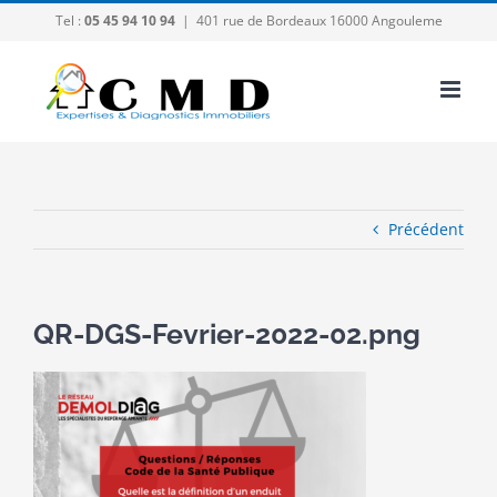
Passer
Tel :
05 45 94 10 94
|
401 rue de Bordeaux 16000 Angouleme
au
contenu
Précédent
QR-DGS-Fevrier-2022-02.png