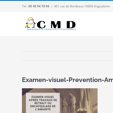
Passer
Tel :
05 45 94 10 94
|
401 rue de Bordeaux 16000 Angouleme
au
contenu
Examen-visuel-Prevention-Am