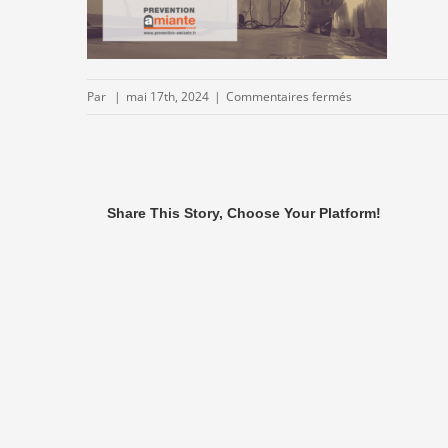
sur
Par
|
mai 17th, 2024
|
Commentaires fermés
Examen-
visuel-
Prevention-
Amiante.png
Share This Story, Choose Your Platform!