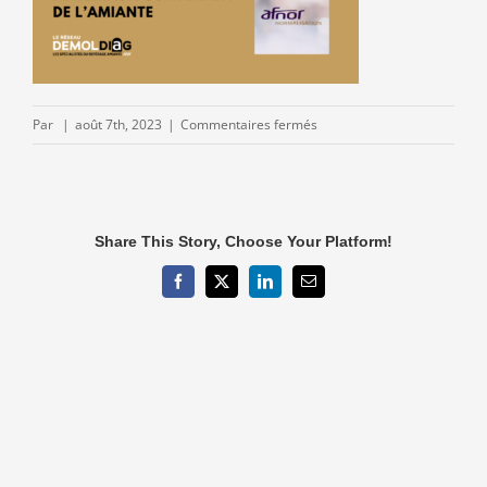
sur
Par
|
août 7th, 2023
|
Commentaires fermés
Aout-
2023-
guide-
FD-
Share This Story, Choose Your Platform!
X46-
038-
Facebook
X
LinkedIn
Email
post-
02-
DEMOLDIAG.png