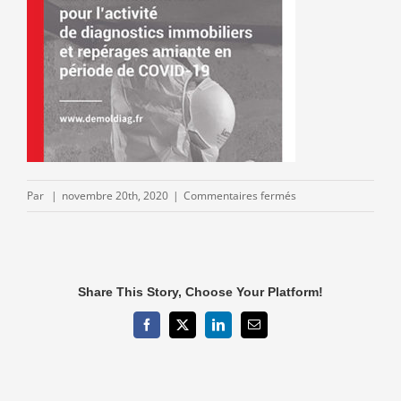
sur
Par
|
novembre 20th, 2020
|
Commentaires fermés
confinement-
novembre2020-
activite-
02.jpg
Share This Story, Choose Your Platform!
Facebook
X
LinkedIn
Email