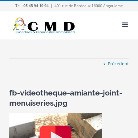
Passer
Tel :
05 45 94 10 94
|
401 rue de Bordeaux 16000 Angouleme
au
contenu
Précédent
fb-videotheque-amiante-joint-
menuiseries.jpg