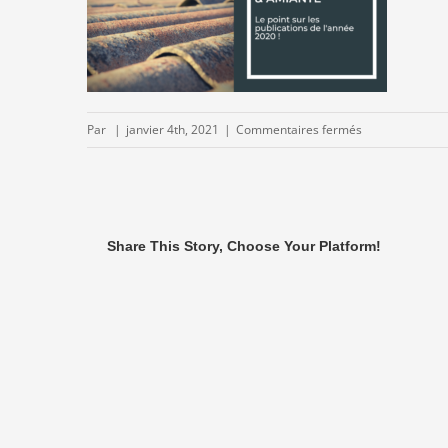
sur
Par
|
janvier 4th, 2021
|
Commentaires fermés
WP-
PREVENTION-
AMIANTE.FR-
vous-
Share This Story, Choose Your Platform!
souhaite-
une-
belle-
annee-
2021.png