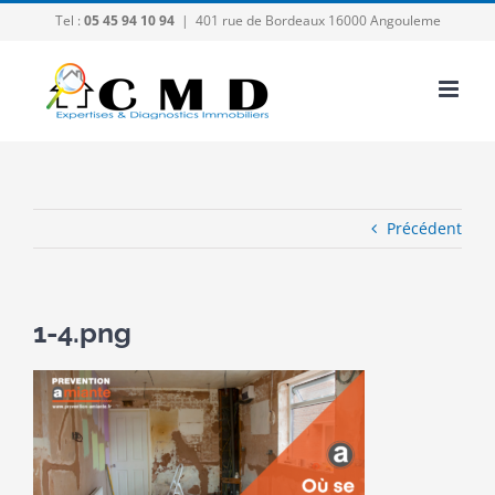
Passer
Tel :
05 45 94 10 94
|
401 rue de Bordeaux 16000 Angouleme
au
contenu
Précédent
1-4.png