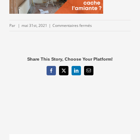
sur
Par
|
mai 31st, 2021
|
Commentaires fermés
1-
4.png
Share This Story, Choose Your Platform!
Facebook
X
LinkedIn
Email