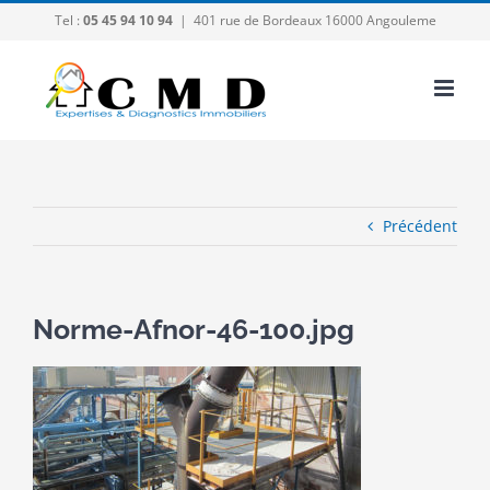
Passer
Tel :
05 45 94 10 94
|
401 rue de Bordeaux 16000 Angouleme
au
contenu
Précédent
Norme-Afnor-46-100.jpg