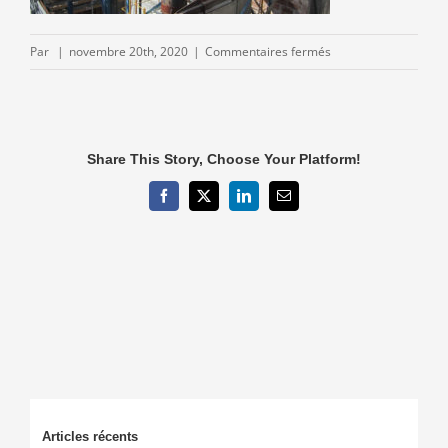
sur
Par
|
novembre 20th, 2020
|
Commentaires fermés
Norme-
Afnor-
46-
100.jpg
Share This Story, Choose Your Platform!
Facebook
X
LinkedIn
Email
Articles récents