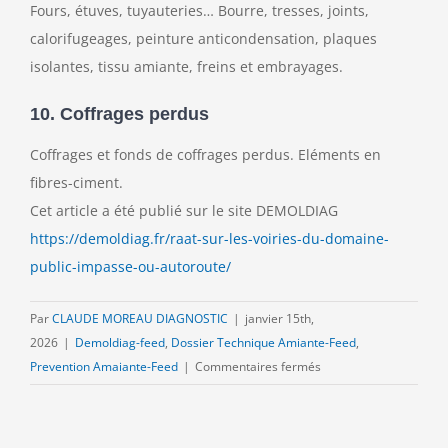
Fours, étuves, tuyauteries… Bourre, tresses, joints,
calorifugeages, peinture anticondensation, plaques
isolantes, tissu amiante, freins et embrayages.
10. Coffrages perdus
Coffrages et fonds de coffrages perdus. Eléments en
fibres-ciment.
Cet article a été publié sur le site DEMOLDIAG
https://demoldiag.fr/raat-sur-les-voiries-du-domaine-
public-impasse-ou-autoroute/
Par
CLAUDE MOREAU DIAGNOSTIC
|
janvier 15th,
2026
|
Demoldiag-feed
,
Dossier Technique Amiante-Feed
,
sur
Prevention Amaiante-Feed
|
Commentaires fermés
RAAT
sur
les