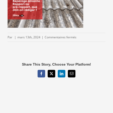
sur
Par
|
mars 13th, 2024
|
Commentaires fermés
Rapport-
ou-
pre-
rapport-
Share This Story, Choose Your Platform!
que-
doit-
Facebook
X
LinkedIn
Email
on-
rediger-
DEMOLDIAG.png