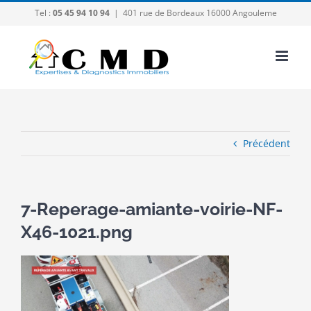
Passer
Tel :
05 45 94 10 94
|
401 rue de Bordeaux 16000 Angouleme
au
contenu
Précédent
7-Reperage-amiante-voirie-NF-
X46-1021.png