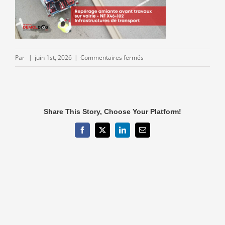
sur
Par
|
juin 1st, 2026
|
Commentaires fermés
7-
Reperage-
amiante-
voirie-
Share This Story, Choose Your Platform!
NF-
X46-
Facebook
X
LinkedIn
Email
1021.png