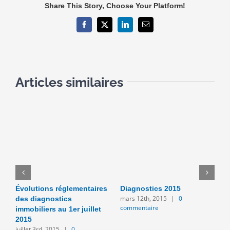
Share This Story, Choose Your Platform!
Facebook
X
LinkedIn
Email
Articles similaires
Évolutions réglementaires
Diagnostics 2015
L
mars 12th, 2015
|
0
des diagnostics
t
commentaire
immobiliers au 1er juillet
m
n
2015
c
juillet 3rd, 2015
|
0