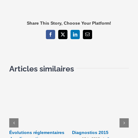
Share This Story, Choose Your Platform!
Facebook
X
LinkedIn
Email
Articles similaires
Évolutions réglementaires
Diagnostics 2015
L