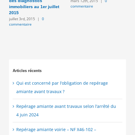
mars 12th, 2015
|
0
des diagnostics
t
commentaire
immobiliers au 1er juillet
m
n
2015
c
juillet 3rd, 2015
|
0
commentaire
Articles récents
Qui est concerné par l’obligation de repérage
amiante avant travaux ?
Repérage amiante avant travaux selon l’arrêté du
4 juin 2024
Repérage amiante voirie – NF X46-102 –